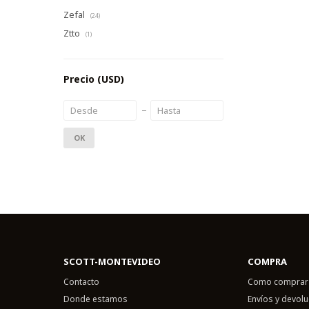
Zefal
(24)
Ztto
(1)
Precio
(USD)
OK
SCOTT-MONTEVIDEO
COMPRA
Contacto
Como comprar
Donde estamos
Envíos y devol