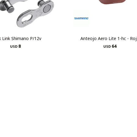
k Link Shimano P/12v
Anteojo Aero Lite 1-hc - Ro
8
64
USD
USD