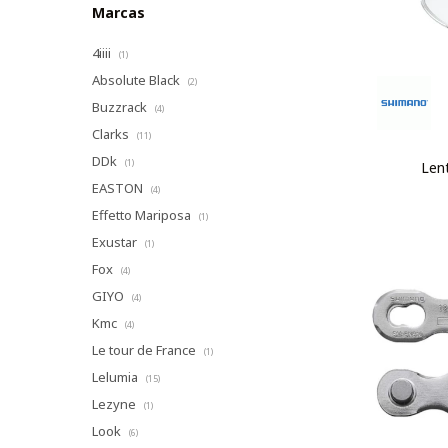
Marcas
4iiii
(1)
Absolute Black
(2)
Buzzrack
(4)
Clarks
(11)
DDk
(1)
Lent
EASTON
(4)
Effetto Mariposa
(1)
Exustar
(1)
Fox
(4)
GIYO
(4)
Kmc
(4)
Le tour de France
(1)
Lelumia
(15)
Lezyne
(1)
Look
(6)