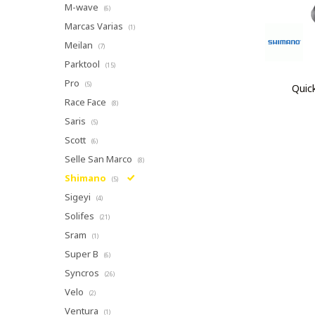
M-wave
(6)
Marcas Varias
(1)
Meilan
(7)
Parktool
(15)
Pro
(5)
Quic
Race Face
(8)
Saris
(5)
Scott
(6)
Selle San Marco
(8)
Shimano
(5)
Sigeyi
(4)
Solifes
(21)
Sram
(1)
Super B
(6)
Syncros
(26)
Velo
(2)
Ventura
(1)