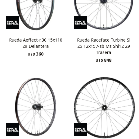
Rueda Aeffect-r,30 15x110
Rueda Raceface Turbine Sl
29 Delantera
25 12x157-sb Ms Shi12 29
Trasera
360
USD
848
USD