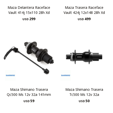
Maza Delantera Raceface
Maza Trasera Raceface
Vault 414j 15x110 28h Xd
Vault 424j 12x148 28h Xd
299
499
USD
USD
Maza Shimano Trasera
Maza Shimano Trasera
Qc500 Ms 12v 32a 141mm
Tc500 Ms 12v 32a
59
50
USD
USD