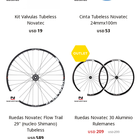
Kit Valvulas Tubeless
Cinta Tubeless Novatec
Novatec
24mmx100m
19
53
USD
USD
Ruedas Novatec Flow Trail
Ruedas Novatec 30 Aluminio
29" (nucleo Shimano)
Rulemanes
Tubeless
209
USD
299
USD
589
USD