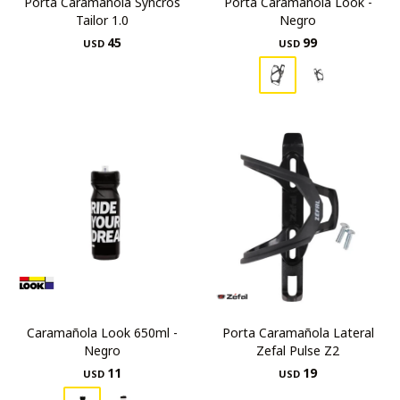
Porta Caramañola Syncros
Porta Caramañola Look -
Tailor 1.0
Negro
45
99
USD
USD
Caramañola Look 650ml -
Porta Caramañola Lateral
Negro
Zefal Pulse Z2
11
19
USD
USD