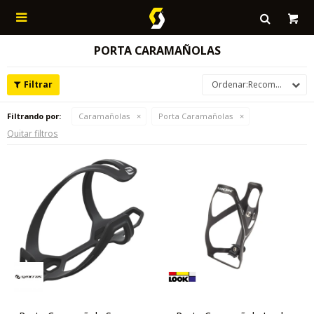

PORTA CARAMAÑOLAS
Recomendados
Filtrando por:
Caramañolas
Porta Caramañolas
Quitar filtros