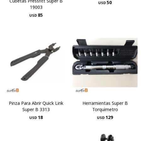
Cubetas Pressfitt Super B
50
USD
19003
85
USD
Pinza Para Abrir Quick Link
Herramientas Super B
Super B 3313
Torquimetro
18
129
USD
USD