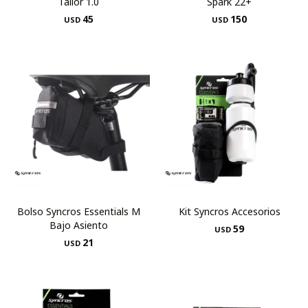
Tailor 1.0
Spark 22+
45
150
USD
USD
Bolso Syncros Essentials M
Kit Syncros Accesorios
Bajo Asiento
59
USD
21
USD