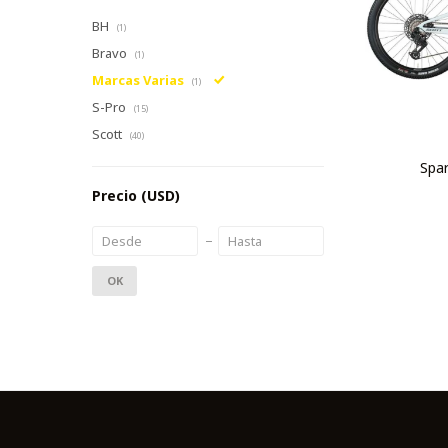
BH
(1)
Bravo
(1)
Marcas Varias
(1)
S-Pro
(15)
Scott
(40)
Spa
Precio
(USD)
OK