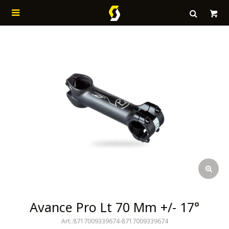

Avance Pro Lt 70 Mm +/- 17°
8717009339674-8717009339674