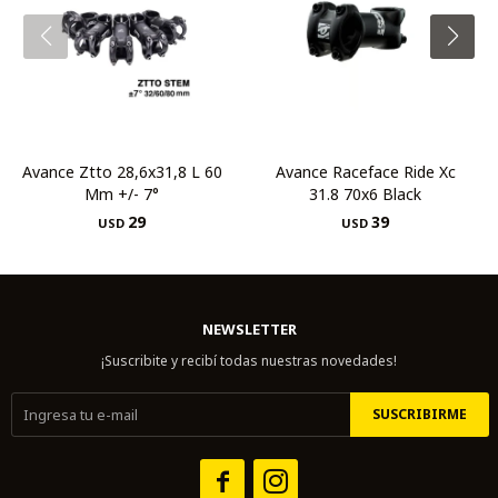
Avance Ztto 28,6x31,8 L 60
Avance Raceface Ride Xc
Mm +/- 7°
31.8 70x6 Black
29
39
USD
USD
NEWSLETTER
¡Suscribite y recibí todas nuestras novedades!
SUSCRIBIRME

