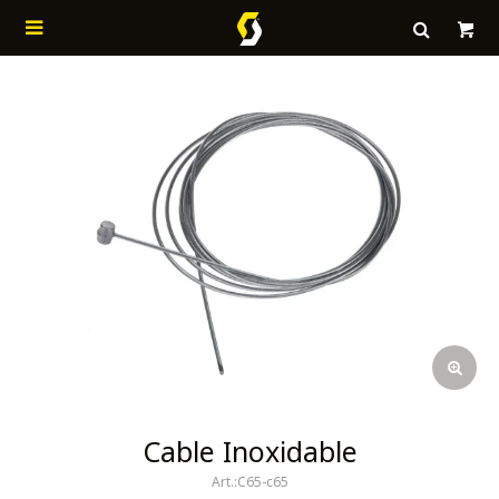

Cable Inoxidable
C65-c65