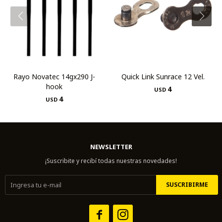
Rayo Novatec 14gx290 J-
Quick Link Sunrace 12 Vel.
hook
4
USD
4
USD
NEWSLETTER
¡Suscribite y recibí todas nuestras novedades!
SUSCRIBIRME

