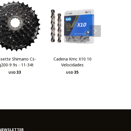
ssette Shimano Cs-
Cadena Kmc X10 10
g200-9 9s - 11-34t
Velocidades
33
35
USD
USD
NEWSLETTER