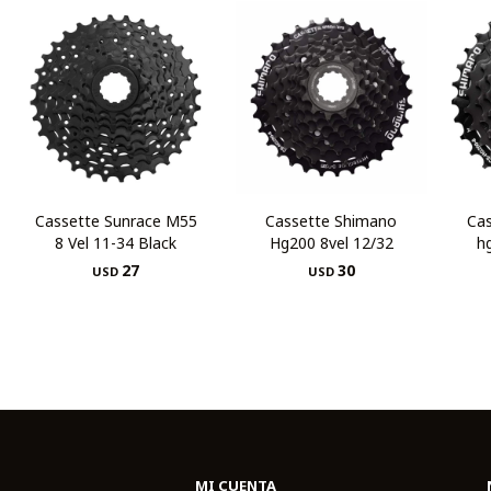
Cassette Sunrace M55
Cassette Shimano
Ca
8 Vel 11-34 Black
Hg200 8vel 12/32
h
27
30
USD
USD
MI CUENTA