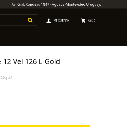
Av. Gral. Rondeau 1847 - Aguada-Montevideo,Uruguay.
0
USD
 12 Vel 126 L Gold
26q.ts1