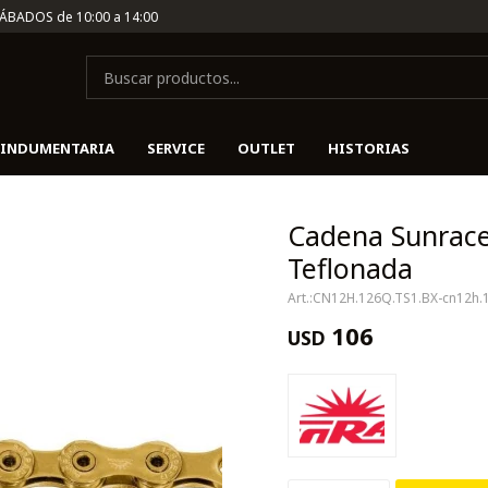
SÁBADOS de 10:00 a 14:00
INDUMENTARIA
SERVICE
OUTLET
HISTORIAS
Cadena Sunrace
Teflonada
CN12H.126Q.TS1.BX-cn12h.1
106
USD