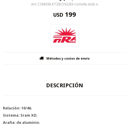
CSMX9X.ETZB.OS0.BX-csmx9x.etzb.o
199
USD
Métodos y costos de envío
DESCRIPCIÓN
Relación: 10/46.
Sistema: Sram XD.
Araña: de aluminio.