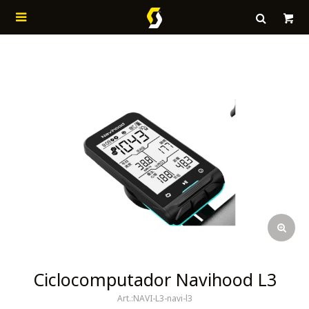

Ciclocomputador Navihood L3
NAVI-L3-navi-l3