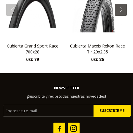
Cubierta Grand Sport Race
Cubierta Maxxis Rekon Race
700x28
Tlr 29x2.35
79
86
USD
USD
NEWSLETTER
¡Suscribite y recibí todas nuestras novedades!
SUSCRIBIRME

