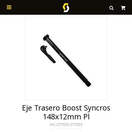

Eje Trasero Boost Syncros
148x12mm Pl
277033-277033