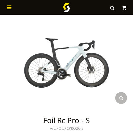

Foil Rc Pro - S
FOILRCPRO26-s