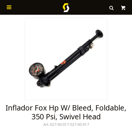

Inflador Fox Hp W/ Bleed, Foldable,
350 Psi, Swivel Head
027-00-017-027-00-017