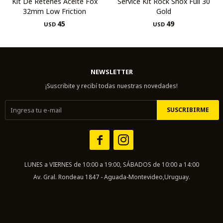
Kit De Retenes Aceite Fox
Service Kit Rock Shox Full 30
32mm Low Friction
Gold
45
49
USD
USD
NEWSLETTER
¡Suscribite y recibí todas nuestras novedades!
SUSCRIBIRME


LUNES a VIERNES de 10:00 a 19:00, SÁBADOS de 10:00 a 14:00
Av. Gral. Rondeau 1847 - Aguada-Montevideo,Uruguay.