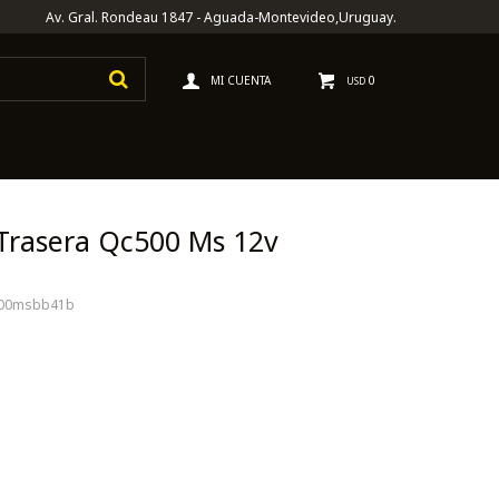
Av. Gral. Rondeau 1847 - Aguada-Montevideo,Uruguay.
0
USD
Trasera Qc500 Ms 12v
500msbb41b