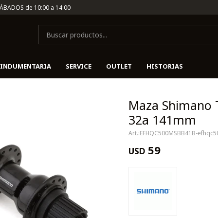
SÁBADOS de 10:00 a 14:00
INDUMENTARIA
SERVICE
OUTLET
HISTORIAS
Maza Shimano 
32a 141mm
EFHQC500MSBB41B-efhqc
59
USD