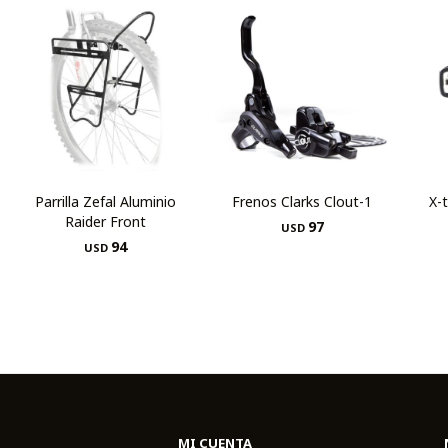
Parrilla Zefal Aluminio
Frenos Clarks Clout-1
X-
Raider Front
97
USD
94
USD
MI CUENTA