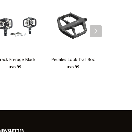
track En-rage Black
Pedales Look Trail Roc
99
99
USD
USD
NEWSLETTER