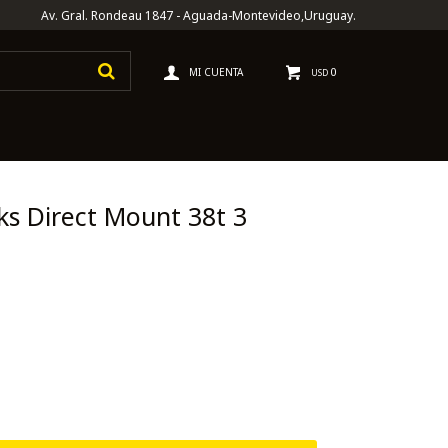
Av. Gral. Rondeau 1847 - Aguada-Montevideo,Uruguay.
0
USD
ks Direct Mount 38t 3