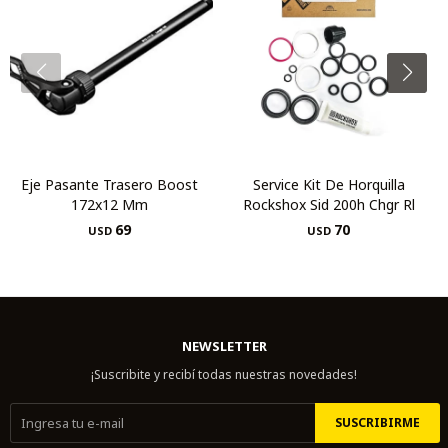
Eje Pasante Trasero Boost
Service Kit De Horquilla
172x12 Mm
Rockshox Sid 200h Chgr Rl
69
70
USD
USD
NEWSLETTER
¡Suscribite y recibí todas nuestras novedades!
SUSCRIBIRME