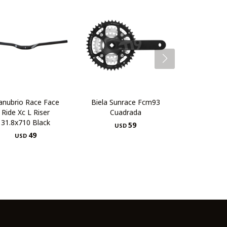
nubrio Race Face
Biela Sunrace Fcm93
Ride Xc L Riser
Cuadrada
31.8x710 Black
59
USD
49
USD