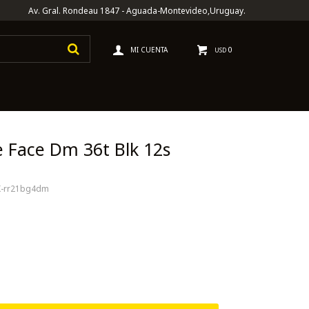
Av. Gral. Rondeau 1847 - Aguada-Montevideo,Uruguay.
0
USD
 Face Dm 36t Blk 12s
-rr21bg4dm