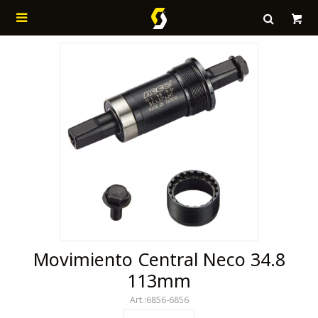

Movimiento Central Neco 34.8
113mm
6856-6856