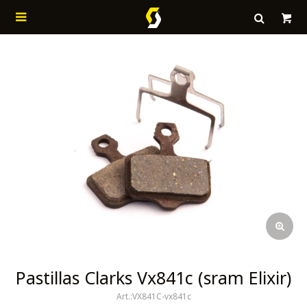

Pastillas Clarks Vx841c (sram Elixir)
VX841C-vx841c