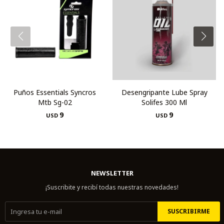
Puños Essentials Syncros
Desengripante Lube Spray
Mtb Sg-02
Solifes 300 Ml
9
9
USD
USD
NEWSLETTER
¡Suscribite y recibí todas nuestras novedades!
SUSCRIBIRME