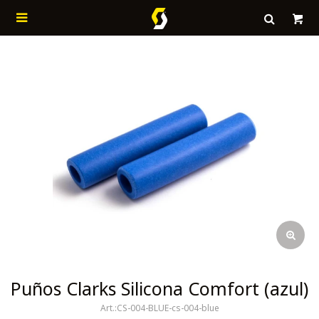

Puños Clarks Silicona Comfort (azul)
CS-004-BLUE-cs-004-blue