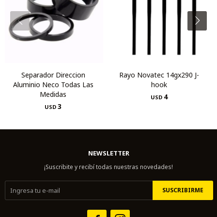
Separador Direccion
Rayo Novatec 14gx290 J-
Aluminio Neco Todas Las
hook
Medidas
4
USD
3
USD
NEWSLETTER
¡Suscribite y recibí todas nuestras novedades!
SUSCRIBIRME