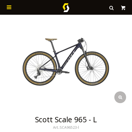

Scott Scale 965 - L
SCA96523-l