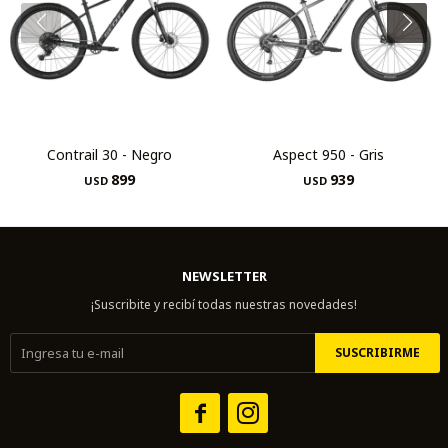
Contrail 30 - Negro
Aspect 950 - Gris
899
939
USD
USD
NEWSLETTER
¡Suscribite y recibí todas nuestras novedades!
SUSCRIBIRME

