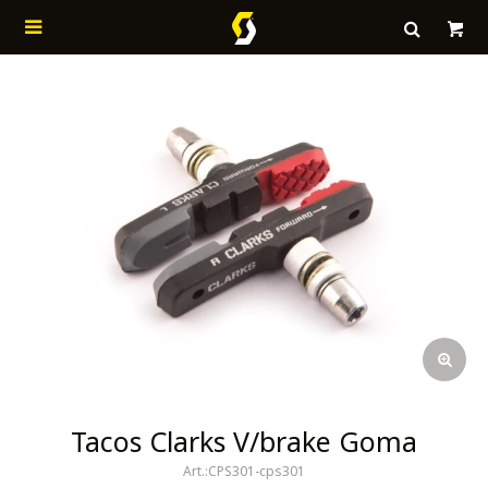

Tacos Clarks V/brake Goma
CPS301-cps301