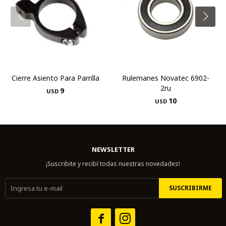
Cierre Asiento Para Parrilla
Rulemanes Novatec 6902-
2ru
9
USD
10
USD
NEWSLETTER
¡Suscribite y recibí todas nuestras novedades!
SUSCRIBIRME

