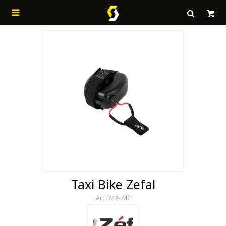

Taxi Bike Zefal
742-742