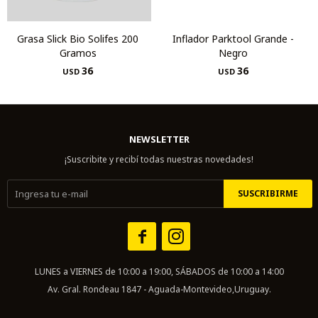
Grasa Slick Bio Solifes 200
Inflador Parktool Grande -
Gramos
Negro
36
36
USD
USD
NEWSLETTER
¡Suscribite y recibí todas nuestras novedades!
SUSCRIBIRME


LUNES a VIERNES de 10:00 a 19:00, SÁBADOS de 10:00 a 14:00
Av. Gral. Rondeau 1847 - Aguada-Montevideo,Uruguay.