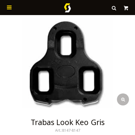

Trabas Look Keo Gris
8147-8147