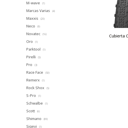
M-wave
(1)
Marcas Varias
(4)
Maxxis
(20)
Neco
(9)
Novatec
(16)
Cubierta
Oro
(1)
Parktool
(1)
Pirelli
(5)
Pro
(3)
Race Face
(50)
Remerx
(1)
Rock Shox
(5)
S-Pro
(1)
Schwalbe
(1)
Scott
(6)
Shimano
(89)
Sigeyi
(1)