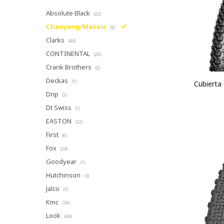
Absolute Black
(22)
Chaoyang/Maxxis
(5)
Clarks
(44)
CONTINENTAL
(20)
Crank Brothers
(2)
Deckas
(1)
Cubierta
Dnp
(2)
Dt Swiss
(1)
EASTON
(22)
First
(6)
Fox
(24)
Goodyear
(1)
Hutchinson
(3)
Jalco
(1)
Kmc
(10)
Look
(44)