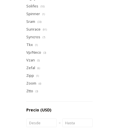
Solifes
(10)
Spinner
(1)
Sram
(33)
Sunrace
(91)
Syncros
(7)
Tkx
(1)
Vp/Neco
(3)
Vzan
(5)
Zefal
(6)
Zipp
(1)
Zoom
(4)
Ztto
(3)
Precio
(USD)