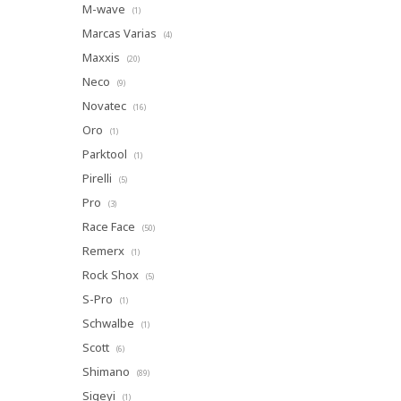
M-wave
(1)
Marcas Varias
(4)
Maxxis
(20)
Neco
(9)
Novatec
(16)
Oro
(1)
Parktool
(1)
Pirelli
(5)
Pro
(3)
Race Face
(50)
Remerx
(1)
Rock Shox
(5)
S-Pro
(1)
Schwalbe
(1)
Scott
(6)
Shimano
(89)
Sigeyi
(1)