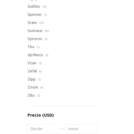
Solifes
(10)
Spinner
(1)
Sram
(33)
Sunrace
(90)
Syncros
(7)
Tkx
(1)
Vp/Neco
(3)
Vzan
(5)
Zefal
(6)
Zipp
(1)
Zoom
(4)
Ztto
(3)
Precio
(USD)