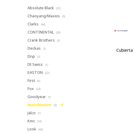
Absolute Black
(22)
Chaoyang/Maxxis
(5)
Clarks
(44)
CONTINENTAL
(20)
Crank Brothers
(2)
Deckas
(1)
Cubierta
Dnp
(2)
Dt Swiss
(1)
EASTON
(22)
First
(6)
Fox
(24)
Goodyear
(1)
Hutchinson
(3)
Jalco
(1)
Kmc
(10)
Look
(44)