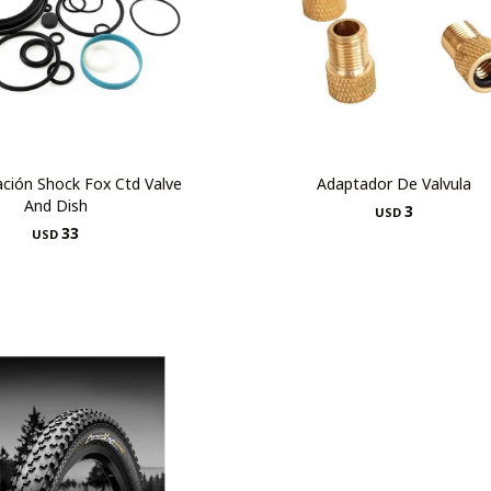
ación Shock Fox Ctd Valve
Adaptador De Valvula
And Dish
3
USD
33
USD