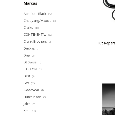
Marcas
Absolute Black
(22)
Chaoyang/Maxxis
(5)
Clarks
(44)
CONTINENTAL
(20)
Crank Brothers
(2)
Kit Repar
Deckas
(1)
Dnp
(2)
Dt Swiss
(1)
EASTON
(22)
First
(6)
Fox
(24)
Goodyear
(1)
Hutchinson
(3)
Jalco
(1)
Kmc
(10)