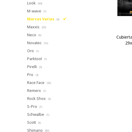
Look
(44)
M-wave
(1)
Marcas Varias
(4)
Maxxis
(20)
Neco
(9)
Cubiert
29x
Novatec
(16)
Oro
(1)
Parktool
(1)
Pirelli
(5)
Pro
(3)
Race Face
(50)
Remerx
(1)
Rock Shox
(5)
S-Pro
(1)
Schwalbe
(1)
Scott
(6)
Shimano
(89)