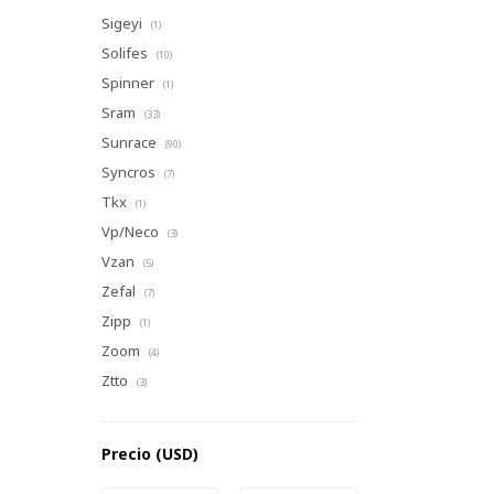
Sigeyi
(1)
Solifes
(10)
Spinner
(1)
Sram
(33)
Sunrace
(90)
Syncros
(7)
Tkx
(1)
Vp/Neco
(3)
Vzan
(5)
Zefal
(7)
Zipp
(1)
Zoom
(4)
Ztto
(3)
Precio
(USD)