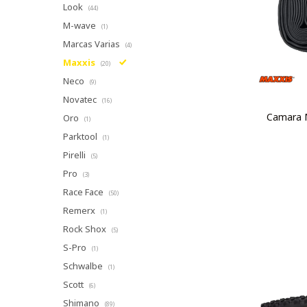
Look
(44)
M-wave
(1)
Marcas Varias
(4)
Maxxis
(20)
Neco
(9)
Novatec
(16)
Camara M
Oro
(1)
Parktool
(1)
Pirelli
(5)
Pro
(3)
Race Face
(50)
Remerx
(1)
Rock Shox
(5)
S-Pro
(1)
Schwalbe
(1)
Scott
(6)
Shimano
(89)