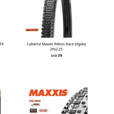
Tlr
Cubierta Maxxis Rekon Race (rigida)
29x2.25
39
USD