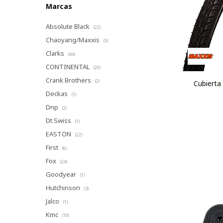
Marcas
Absolute Black
(22)
Chaoyang/Maxxis
(5)
Clarks
(44)
CONTINENTAL
(20)
Crank Brothers
(2)
Cubierta
Deckas
(1)
Dnp
(2)
Dt Swiss
(1)
EASTON
(22)
First
(6)
Fox
(24)
Goodyear
(1)
Hutchinson
(3)
Jalco
(1)
Kmc
(10)