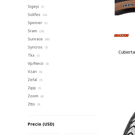
Sigeyi
(1)
Solifes
(10)
Spinner
(1)
Sram
(33)
Sunrace
(90)
Syncros
(7)
Cubierta
Tkx
(1)
Vp/Neco
(3)
Vzan
(5)
Zefal
(7)
Zipp
(1)
Zoom
(4)
Ztto
(3)
Precio
(USD)