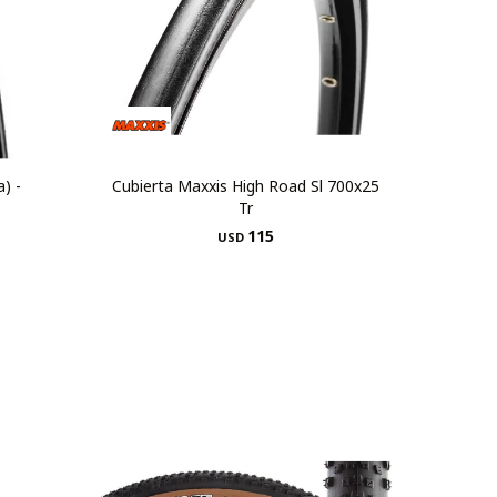
a) -
Cubierta Maxxis High Road Sl 700x25
Tr
115
USD