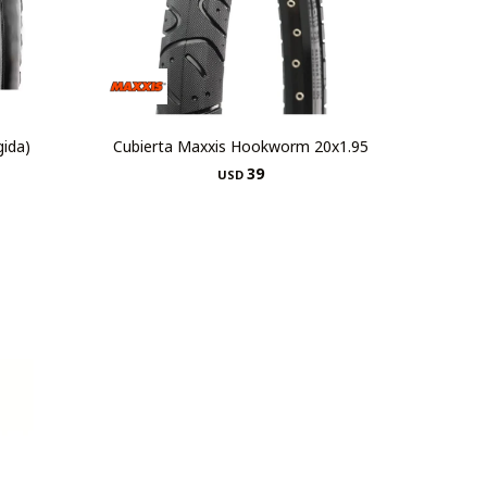
gida)
Cubierta Maxxis Hookworm 20x1.95
39
USD