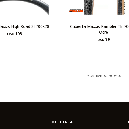
axxis High Road Sl 700x28
Cubierta Maxxis Rambler Tlr 7
Ocre
105
USD
79
USD
MOSTRANDO
20
DE
20
MI CUENTA