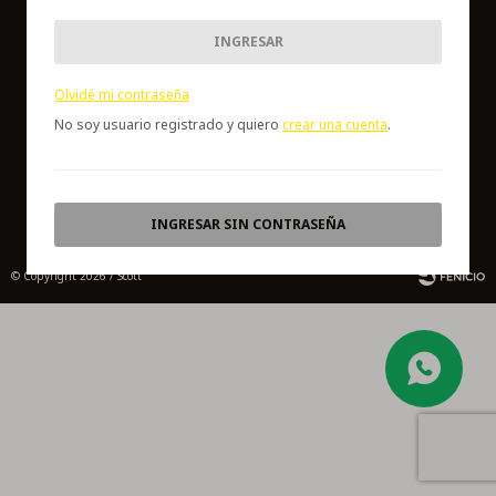


INGRESAR
LUNES a VIERNES de 10:00 a 19:00, SÁBADOS de 10:00 a 14:00
Olvidé mi contraseña
Av. Gral. Rondeau 1847 - Aguada-Montevideo,Uruguay.
No soy usuario registrado y quiero
crear una cuenta
.
INGRESAR SIN CONTRASEÑA
© Copyright 2026 / Scott
Fenicio