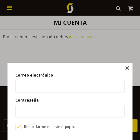

MI CUENTA
Para acceder a esta sección debes
iniciar sesión
.

Correo electrónico
Contraseña
NEWSLETTER
¡Suscribite y recibí todas nuestras novedades!
SUSCRIBIRME
Recordarme en este equipo.