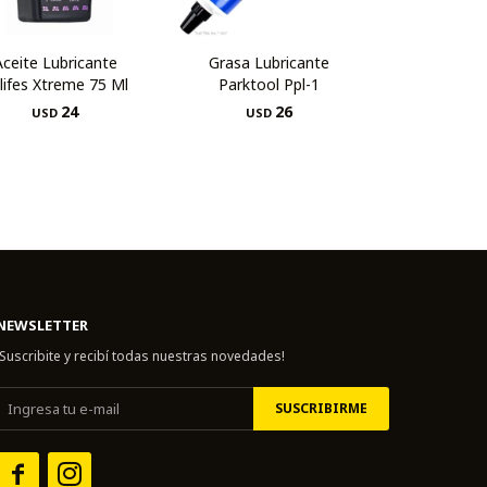
Aceite Lubricante
Grasa Lubricante
lifes Xtreme 75 Ml
Parktool Ppl-1
24
26
USD
USD
NEWSLETTER
¡Suscribite y recibí todas nuestras novedades!
SUSCRIBIRME

