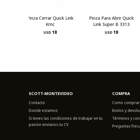
Pinza Cerrar Quick Link
Pinza Para Abrir Quick
Kmc
Link Super B 3313
18
18
USD
USD
SCOTT-MONTEVIDEO
COMPRA
Contacto
Como comprar
Donde estamos
Envíos y devol
Si tenes las condiciones de trabajar en tu
Términos y con
pasion envianos tu CV
Preguntas frec