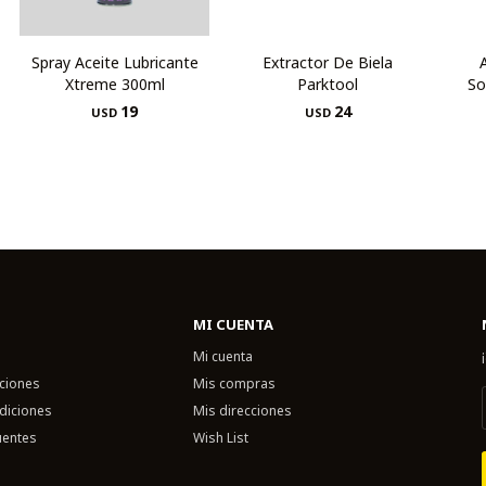
Spray Aceite Lubricante
Extractor De Biela
Xtreme 300ml
Parktool
So
19
24
USD
USD
MI CUENTA
Mi cuenta
uciones
Mis compras
diciones
Mis direcciones
uentes
Wish List