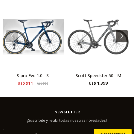
S-pro Evo 1.0 - S
Scott Speedster 50 - M
911
1.399
USD
990
USD
USD
NEWSLETTER
¡Suscribite y recibí todas nuestras novedades!