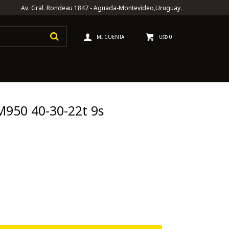
Av. Gral. Rondeau 1847 - Aguada-Montevideo,Uruguay.
0
USD
M950 40-30-22t 9s