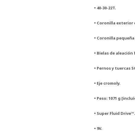
• 40-30-22T.
• Coronilla exterior
• Coronilla pequeña
• Bielas de aleación 
• Pernos y tuercas 
• Eje cromoly.
• Peso: 1071 g [incl
• Super Fluid Drive™
• 9V.