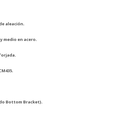
 de aleación.
 y medio en acero.
forjada.
SCM435.
uído Bottom Bracket).
.