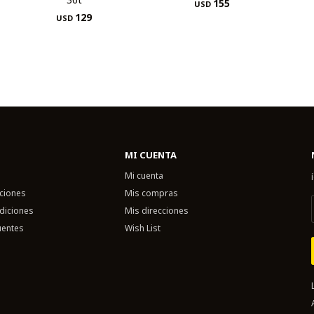
155
USD
129
USD
MI CUENTA
Mi cuenta
uciones
Mis compras
diciones
Mis direcciones
uentes
Wish List