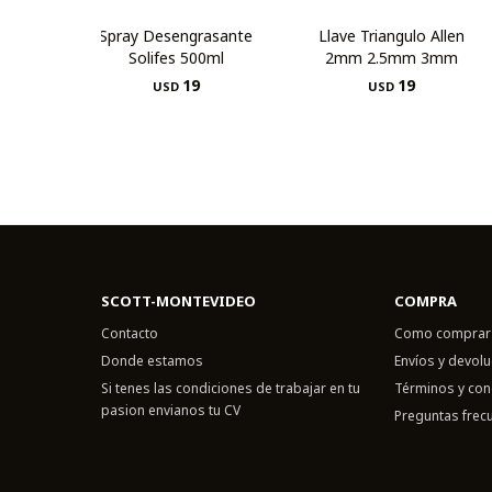
Spray Desengrasante
Llave Triangulo Allen
Solifes 500ml
2mm 2.5mm 3mm
19
19
USD
USD
SCOTT-MONTEVIDEO
COMPRA
Contacto
Como comprar
Donde estamos
Envíos y devol
Si tenes las condiciones de trabajar en tu
Términos y con
pasion envianos tu CV
Preguntas frec