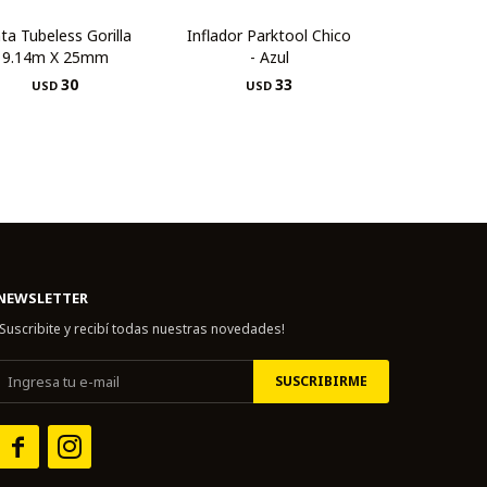
nta Tubeless Gorilla
Inflador Parktool Chico
9.14m X 25mm
- Azul
30
33
USD
USD
NEWSLETTER
¡Suscribite y recibí todas nuestras novedades!
SUSCRIBIRME

