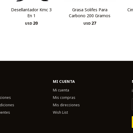
Desellantador Kmc 3
Grasa Solifes Para
Ci
En 1
Carbono 200 Gramos
20
27
USD
USD
MI CUENTA
Mi cuenta
uciones
Mis compras
diciones
Mis direcciones
uentes
Wish List