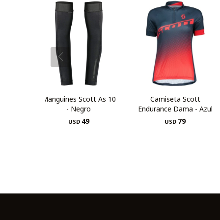
Manguines Scott As 10
Camiseta Scott
- Negro
Endurance Dama - Azul
49
79
USD
USD