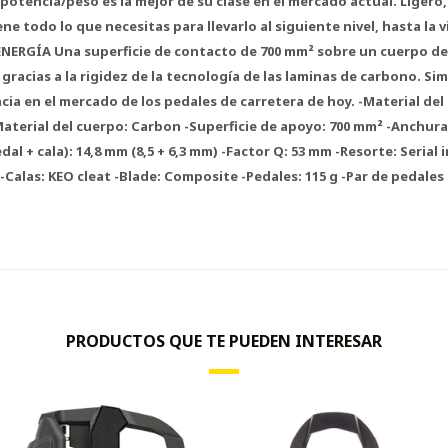
 potencia/peso es la mejor de su clase en el mercado actual. Ligero
ene todo lo que necesitas para llevarlo al siguiente nivel, hasta la
NERGÍA Una superficie de contacto de 700 mm² sobre un cuerpo d
gracias a la rigidez de la tecnología de las laminas de carbono. S
ia en el mercado de los pedales de carretera de hoy. -Material del 
Material del cuerpo: Carbon -Superficie de apoyo: 700 mm² -Anchura
al + cala): 14,8 mm (8,5 + 6,3 mm) -Factor Q: 53 mm -Resorte: Serial i
 -Calas: KEO cleat -Blade: Composite -Pedales: 115 g -Par de pedales +
PRODUCTOS QUE TE PUEDEN INTERESAR