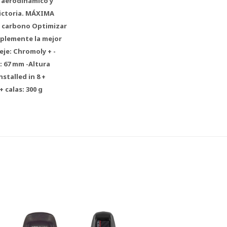
, aerodinámico y
 victoria. MÁXIMA
e carbono Optimizar
implemente la mejor
eje: Chromoly + -
: 67 mm -Altura
nstalled in 8 +
 calas: 300 g