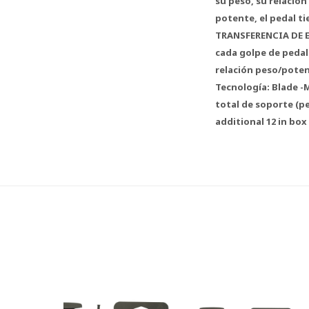
su peso, su relación
potente, el pedal ti
TRANSFERENCIA DE E
cada golpe de pedal 
relación peso/potenc
Tecnología: Blade -
total de soporte (ped
additional 12 in box