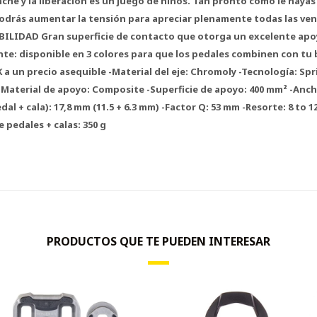
che y la liberación es un juego de niños. Tan pronto como le hayas
podrás aumentar la tensión para apreciar plenamente todas las vent
LIDAD Gran superficie de contacto que otorga un excelente apoy
te: disponible en 3 colores para que los pedales combinen con tu b
a un precio asequible -Material del eje: Chromoly -Tecnología: Spr
Material de apoyo: Composite -Superficie de apoyo: 400 mm² -Anch
al + cala): 17,8 mm (11.5 + 6.3 mm) -Factor Q: 53 mm -Resorte: 8 to 12
e pedales + calas: 350 g
PRODUCTOS QUE TE PUEDEN INTERESAR