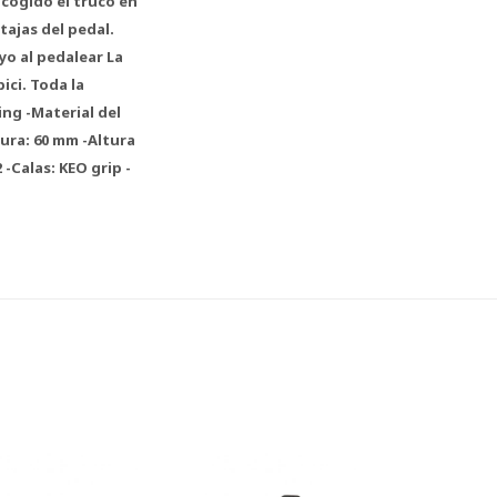
 cogido el truco en
ajas del pedal.
o al pedalear La
ici. Toda la
ing -Material del
ura: 60 mm -Altura
 -Calas: KEO grip -