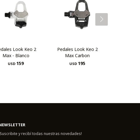
edales Look Keo 2
Pedales Look Keo 2
Max - Blanco
Max Carbon
159
195
USD
USD
NEWSLETTER
¡Suscribite y recibí todas nuestras novedades!