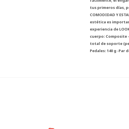
fácilmente, el engan
tus primeros días, 
COMODIDAD Y ESTABI
estética es importan
experiencia de LOOK 
cuerpo: Composite -
total de soporte (ped
Pedales: 140 g -Par d