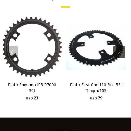
Plato Shimano105 R7000
Plato First Cnc 110 Bcd 53t
39t
Tiagra/105
23
79
USD
USD