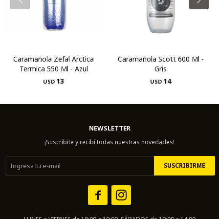
Caramañola Zefal Arctica
Caramañola Scott 600 Ml -
Termica 550 Ml - Azul
Gris
13
14
USD
USD
NEWSLETTER
¡Suscribite y recibí todas nuestras novedades!
SUSCRIBIRME

