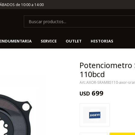
SÁBADOS de 10:00 a 14:00
INDUMENTARIA
SERVICE
OUTLET
HISTORIAS
Potenciometro S
110bcd
AXOR-SRAM85110-axor-sra
699
USD