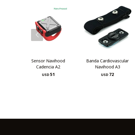
Sensor Navihood
Banda Cardiovascular
Cadencia A2
Navihood A3
51
72
USD
USD