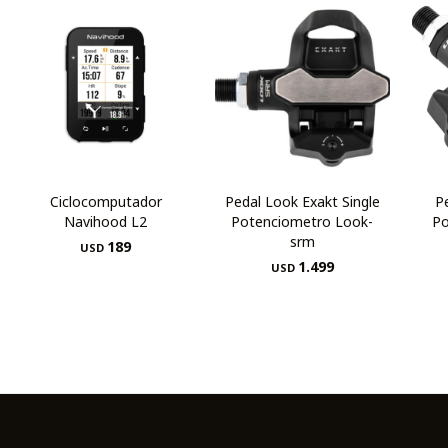
Ciclocomputador
Pedal Look Exakt Single
P
Navihood L2
Potenciometro Look-
Po
srm
189
USD
1.499
USD