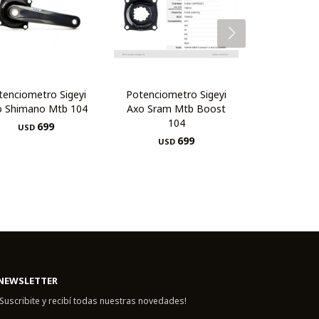
tenciometro Sigeyi
Potenciometro Sigeyi
o Shimano Mtb 104
Axo Sram Mtb Boost
104
699
USD
699
USD
NEWSLETTER
¡Suscribite y recibí todas nuestras novedades!