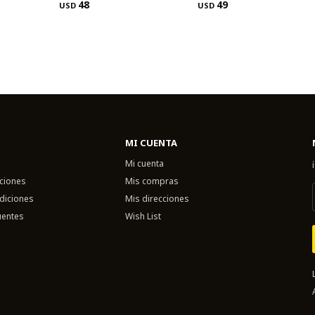
48
49
USD
USD
MI CUENTA
Mi cuenta
uciones
Mis compras
diciones
Mis direcciones
uentes
Wish List