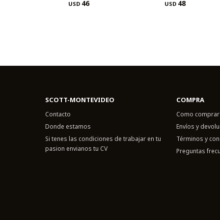
46
48
USD
USD
SCOTT-MONTEVIDEO
COMPRA
Contacto
Como comprar
Donde estamos
Envíos y devol
Si tenes las condiciones de trabajar en tu
Términos y con
pasion envianos tu CV
Preguntas frec