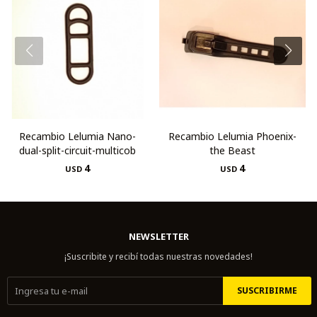
Recambio Lelumia Nano-
Recambio Lelumia Phoenix-
dual-split-circuit-multicob
the Beast
4
4
USD
USD
NEWSLETTER
¡Suscribite y recibí todas nuestras novedades!
SUSCRIBIRME