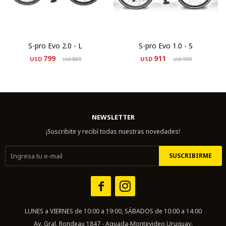
S-pro Evo 2.0 - L
S-pro Evo 1.0 - S
799
911
USD
869
USD
990
USD
USD
NEWSLETTER
¡Suscribite y recibí todas nuestras novedades!
SUSCRIBIRME


LUNES a VIERNES de 10:00 a 19:00, SÁBADOS de 10:00 a 14:00
Av. Gral. Rondeau 1847 - Aguada-Montevideo,Uruguay.