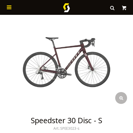

Speedster 30 Disc - S
SPEE3023-s