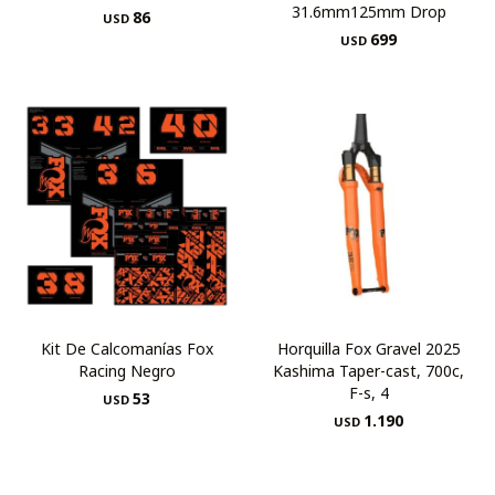
31.6mm125mm Drop
86
USD
699
USD
Kit De Calcomanías Fox
Horquilla Fox Gravel 2025
Racing Negro
Kashima Taper-cast, 700c,
F-s, 4
53
USD
1.190
USD