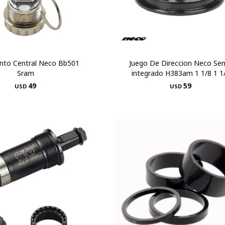
nto Central Neco Bb501
Juego De Direccion Neco Se
Sram
integrado H383am 1 1/8 1 1
49
59
USD
USD