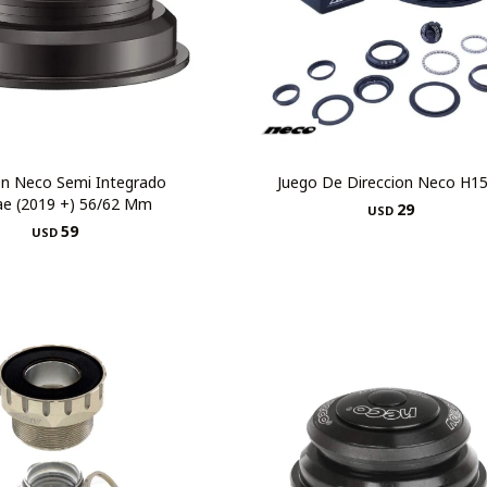
on Neco Semi Integrado
Juego De Direccion Neco H1
e (2019 +) 56/62 Mm
29
USD
59
USD