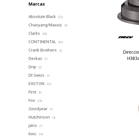
Marcas
Absolute Black
(22)
Chaoyang/Maxxis
(5)
Clarks
(44)
CONTINENTAL
(20)
Crank Brothers
(2)
Direcci
H383a
Deckas
(1)
Dnp
(2)
Dt Swiss
(1)
EASTON
(22)
First
(6)
Fox
(24)
Goodyear
(1)
Hutchinson
(3)
Jalco
(1)
Kmc
(10)