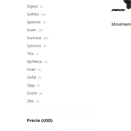
Sigeyi
(1)
Solifes
(10)
Spinner
(1)
Movimient
Sram
(33)
Sunrace
(90)
Syncros
(7)
Tkx
(1)
Vp/Neco
(3)
Vzan
(5)
Zefal
(7)
Zipp
(1)
Zoom
(4)
Ztto
(3)
Precio
(USD)