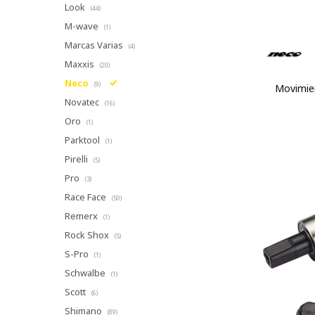
Look
(44)
M-wave
(1)
Marcas Varias
(4)
Maxxis
(20)
Neco
(9)
Movimie
Novatec
(16)
Oro
(1)
Parktool
(1)
Pirelli
(5)
Pro
(3)
Race Face
(50)
Remerx
(1)
Rock Shox
(5)
S-Pro
(1)
Schwalbe
(1)
Scott
(6)
Shimano
(89)